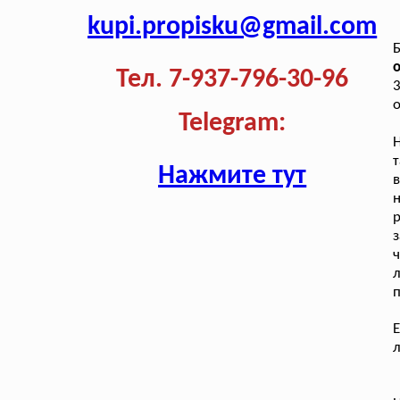
kupi.propisku@gmail.com
о
Тел. 7-937-796-30-96
о
Telegram:
Н
т
Нажмите тут
в
р
з
ч
п
Е
л