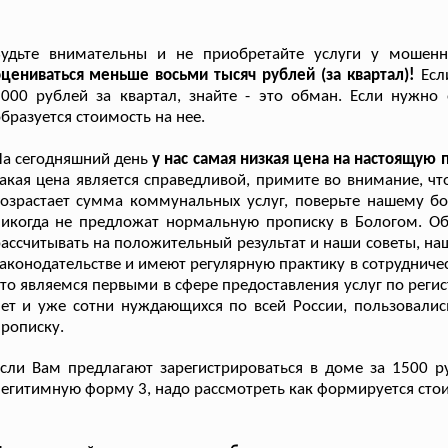
Будьте внимательны и не приобретайте услуги у мошен
цениваться меньше восьми тысяч рублей (за квартал)!
Есл
3000 рублей за квартал, знайте - это обман. Если нужн
бразуется стоимость на нее.
а сегодняшний день
у нас самая низкая цена на настоящую 
акая цена является справедливой, примите во внимание, 
озрастает сумма коммунальных услуг, поверьте нашему бо
никогда не предложат нормальную прописку в Бологом. О
ассчитывать на положительный результат и наши советы, н
аконодательстве и имеют регулярную практику в сотрудниче
то являемся первыми в сфере предоставления услуг по реги
лет и уже сотни нуждающихся по всей России, пользовал
рописку.
сли Вам предлагают зарегистрироваться в доме за 1500 ру
егитимную форму 3, надо рассмотреть как формируется стои