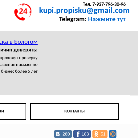
Тел. 7-937-796-30-96
kupi.propisku@gmail.com
Telegram:
Нажмите тут
ска в Бологом
ичин доверять:
 проходят проверку
лашение письменно
бизнес более 5 лет
КИ
КОНТАКТЫ
280
183
51