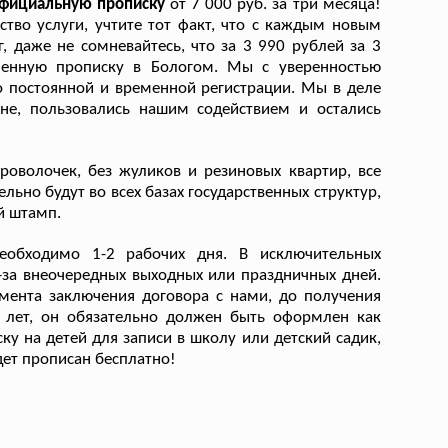
 официальную прописку
от 7 000 руб. за три месяца!
тво услуги, учтите тот факт, что с каждым новым
 даже не сомневайтесь, что за 3 990 рублей за 3
менную прописку в Бологом. Мы с уверенностью
о постоянной и временной регистрации. Мы в деле
ане, пользовались нашим содействием и остались
роволочек, без жуликов и резиновых квартир, все
льно будут во всех базах государственных структур,
й штамп.
обходимо 1-2 рабочих дня. В исключительных
з-за внеочередных выходных или праздничных дней.
мента заключения договора с нами, до получения
4 лет, он обязательно должен быть оформлен как
ку на детей для записи в школу или детский садик,
удет прописан бесплатно!