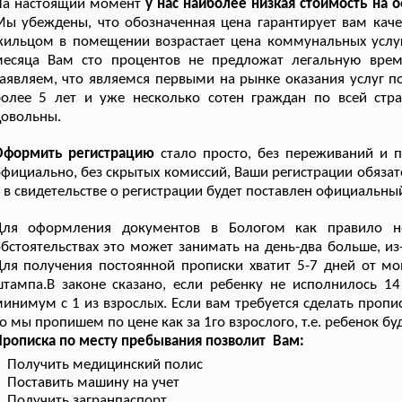
На настоящий момент
у нас наиболее низкая стоимость на
ы убеждены, что обозначенная цена гарантирует вам качес
ильцом в помещении возрастает цена коммунальных услуг,
месяца Вам сто процентов не предложат легальную вре
аявляем, что являемся первыми на рынке оказания услуг п
более 5 лет и уже несколько сотен граждан по всей стр
довольны.
Оформить регистрацию
стало просто, без переживаний и п
фициально, без скрытых комиссий, Ваши регистрации обязате
 в свидетельстве о регистрации будет поставлен официальны
Для оформления документов в Бологом как правило не
бстоятельствах это может занимать на день-два больше, и
ля получения постоянной прописки хватит 5-7 дней от мо
тампа.В законе сказано, если ребенку не исполнилось 1
инимум с 1 из взрослых. Если вам требуется сделать пропис
о мы пропишем по цене как за 1го взрослого, т.е. ребенок б
рописка по месту пребывания позволит Вам:
Получить медицинский полис
Поставить машину на учет
Получить загранпаспорт