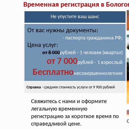
Временная регистрация в Болог
Не упустите ваш шанс
От вас нужны документы:
- паспорта гражданина РФ;
Цена услуг:
от 8 000
рублей - 1 человек (квартал)
от 7 000
рублей - 1 взрослый
Бесплатно
несовершеннолетние
Справка
- средняя стоимость
услуги от 9 900 рублей
Свяжитесь с нами и оформите
легальную временную
регистрацию за короткое время по
С
справедливой цене.